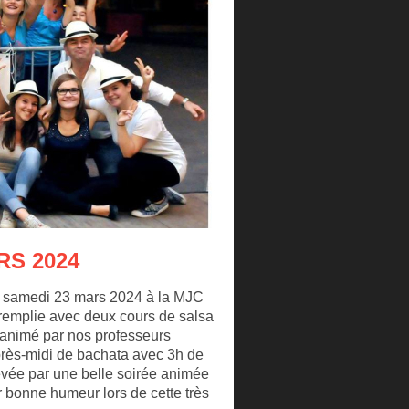
RS 2024
 le samedi 23 mars 2024 à la MJC
remplie avec deux cours de salsa
 animé par nos professeurs
après-midi de bachata avec 3h de
hevée par une belle soirée animée
r bonne humeur lors de cette très